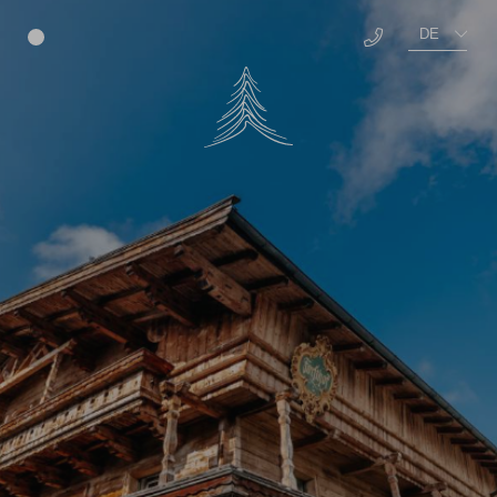
DE
Menü
EN
Über Uns
Benefits
Offene Stellen
Ausbildung
Auszeichnungen
TEAM Campus
Well-being
Education
Food
Social
Living