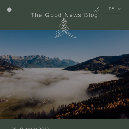
DE
Menü
The Good News Blog
EN
Über Uns
Benefits
Offene Stellen
Ausbildung
Auszeichnungen
TEAM Campus
Well-being
Education
Food
Social
Living