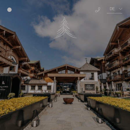
DE
Menü
EN
Über Uns
Benefits
Offene Stellen
Ausbildung
Auszeichnungen
TEAM Campus
Well-being
Education
Food
Social
Living