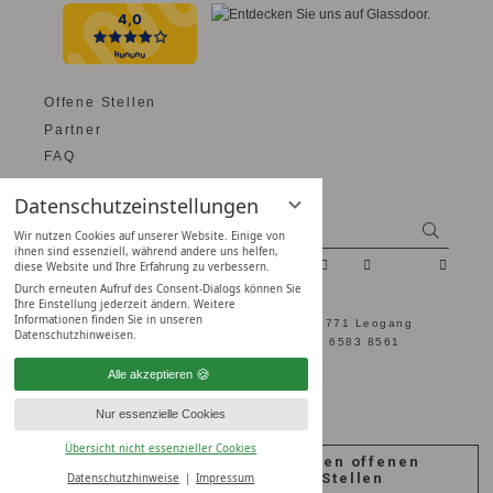
Offene Stellen
Partner
FAQ
Forsthofgut
Datenschutzeinstellungen
Impressum
Suche
Suchen
Wir nutzen Cookies auf unserer Website. Einige von
Datenschutz
ihnen sind essenziell, während andere uns helfen,
Datenschutz­einstellungen
diese Website und Ihre Erfahrung zu verbessern.
Durch erneuten Aufruf des Consent-Dialogs können Sie
Ihre Einstellung jederzeit ändern. Weitere
Informationen finden Sie in unseren
Naturhotel Forsthofgut - Hütten 2 - 5771 Leogang
Datenschutzhinweisen.
Salzburger Land, Österreich -
+43 6583 8561
Alle akzeptieren
Nur essenzielle Cookies
Übersicht nicht essenzieller Cookies
Join our Team
zu den offenen
Forsthofgut!
Stellen
Datenschutzhinweise
Impressum