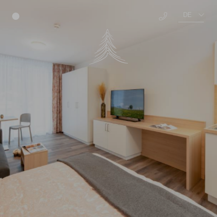
DE
Menü
EN
Über Uns
Benefits
Offene Stellen
Ausbildung
Auszeichnungen
TEAM Campus
Well-being
Education
Food
Social
Living